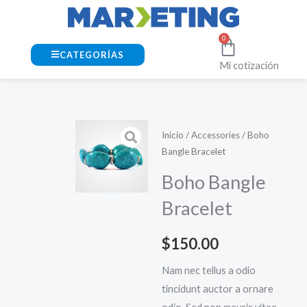
Ir
al
0
Cart
contenido
CATEGORÍAS
Mi cotización
Inicio
/
Accessories
/ Boho
Bangle Bracelet
Boho Bangle
Bracelet
$
150.00
Nam nec tellus a odio
tincidunt auctor a ornare