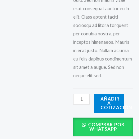
odio. Sed non mauris vitae
erat consequat auctor eu in
elit. Class aptent taciti
sociosqu ad litora torquent
per conubia nostra, per
inceptos himenaeos. Mauris
in erat justo. Nullam ac urna
eu felis dapibus condimentum
sit amet a augue. Sed non
neque elit sed.
Boho
AÑADIR
A
Bangle
COTIZACIÓN
Bracelet
cantidad
COMPRAR POR
WHATSAPP